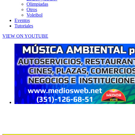
Olimpiadas
Otros
Voleibol
Eventos
Tutoriales
VIEW ON YOUTUBE