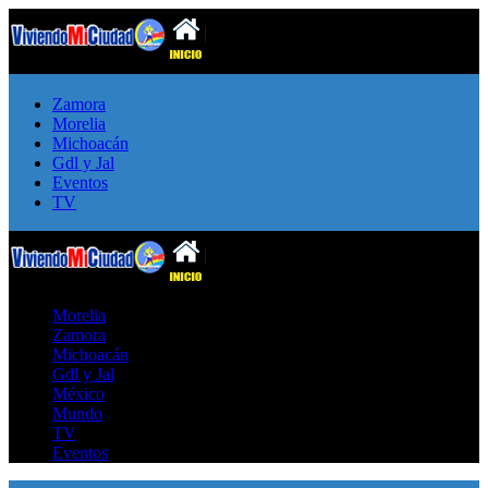
Zamora
Morelia
Michoacán
Gdl y Jal
Eventos
TV
Morelia
Zamora
Michoacán
Gdl y Jal
México
Mundo
TV
Eventos