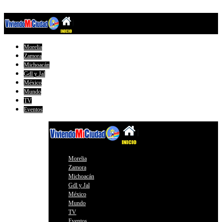
Morelia
Zamora
Michoacán
Gdl y Jal
México
Mundo
TV
Eventos
Morelia
Zamora
Michoacán
Gdl y Jal
México
Mundo
TV
Eventos