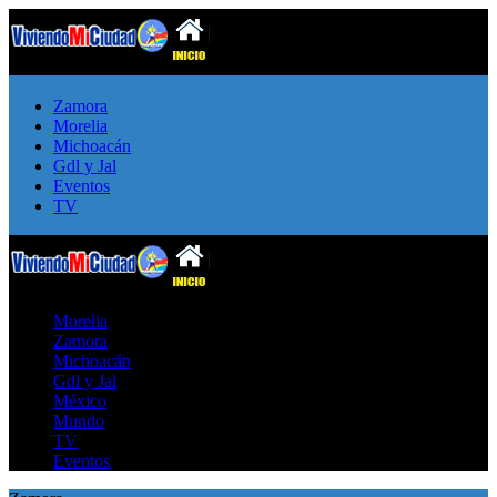
Zamora
Morelia
Michoacán
Gdl y Jal
Eventos
TV
Morelia
Zamora
Michoacán
Gdl y Jal
México
Mundo
TV
Eventos