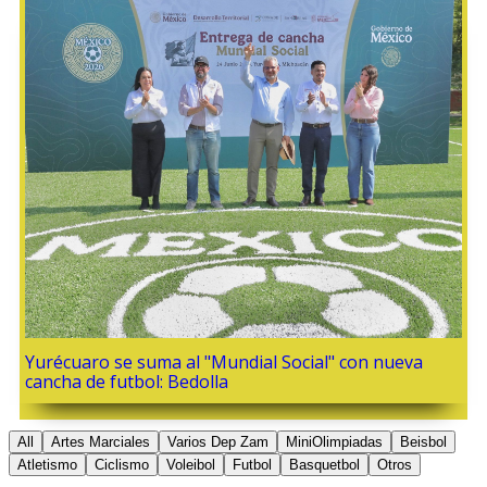
Yurécuaro se suma al "Mundial Social" con nueva
cancha de futbol: Bedolla
All
Artes Marciales
Varios Dep Zam
MiniOlimpiadas
Beisbol
Atletismo
Ciclismo
Voleibol
Futbol
Basquetbol
Otros