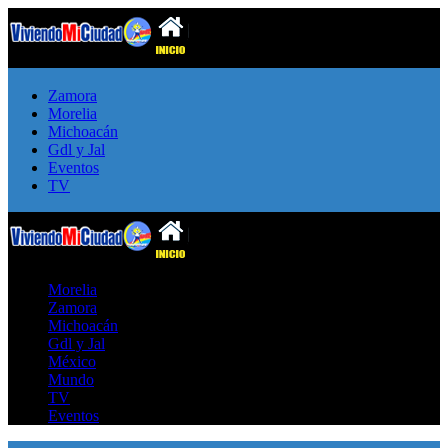
Zamora
Morelia
Michoacán
Gdl y Jal
Eventos
TV
Morelia
Zamora
Michoacán
Gdl y Jal
México
Mundo
TV
Eventos