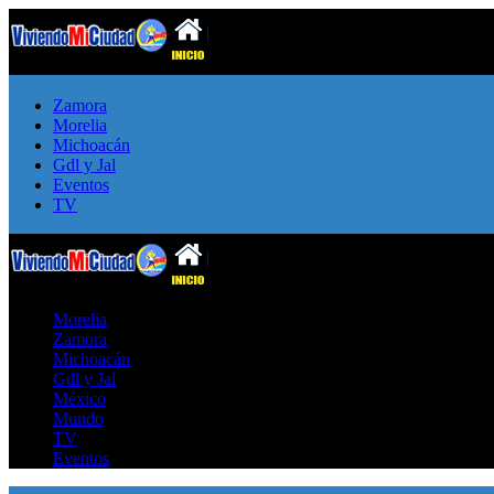
Zamora
Morelia
Michoacán
Gdl y Jal
Eventos
TV
Morelia
Zamora
Michoacán
Gdl y Jal
México
Mundo
TV
Eventos