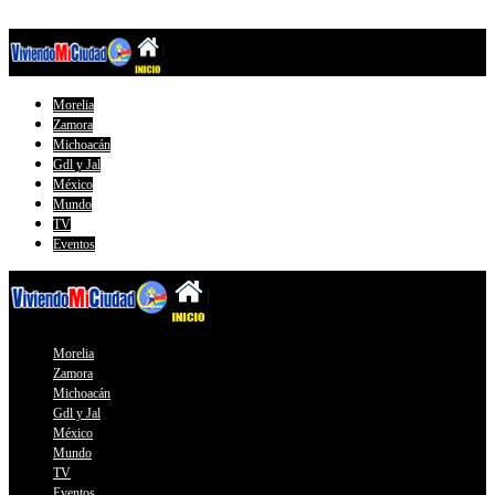
Morelia
Zamora
Michoacán
Gdl y Jal
México
Mundo
TV
Eventos
Morelia
Zamora
Michoacán
Gdl y Jal
México
Mundo
TV
Eventos