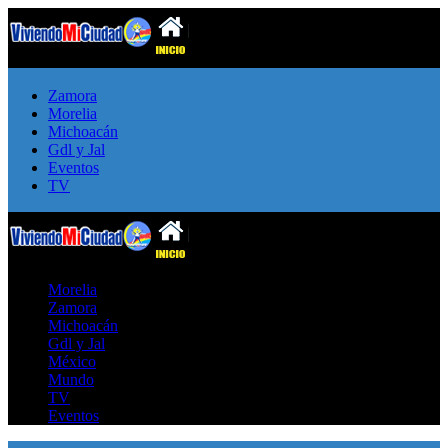
Zamora
Morelia
Michoacán
Gdl y Jal
Eventos
TV
Morelia
Zamora
Michoacán
Gdl y Jal
México
Mundo
TV
Eventos