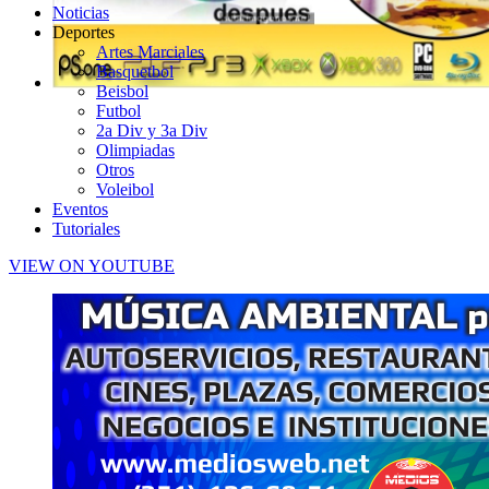
Noticias
Deportes
Artes Marciales
Basquetbol
Beisbol
Futbol
2a Div y 3a Div
Olimpiadas
Otros
Voleibol
Eventos
Tutoriales
VIEW ON YOUTUBE