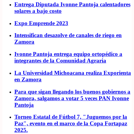
Entrega Diputada Ivonne Pantoja calentadores
solares a bajo costo
Expo Emprende 2023
Intensifican desazolve de canales de riego en
Zamora
Ivonne Pantoja entrega equipo ortopédico a
integrantes de la Comunidad Agraria
La Universidad Michoacana realiza Exporienta
en Zamora
Para que sigan llegando los buenos gobiernos a
Zamora, salgamos a votar 5 veces PAN Ivonne
Pantoja
Torneo Estatal de Fútbol 7, "Juguemos por la
Paz", evento en el marco de la Copa Fortapaz
2025.