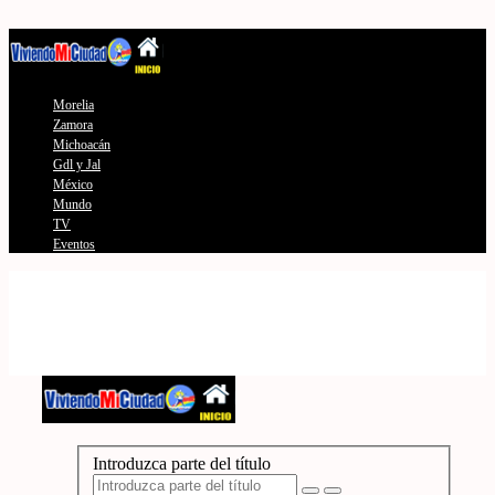
Morelia
Zamora
Michoacán
Gdl y Jal
México
Mundo
TV
Eventos
Introduzca parte del título