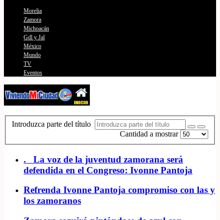
Morelia
Zamora
Michoacán
Gdl y Jal
México
Mundo
TV
Eventos
Introduzca parte del título
Cantidad a mostrar
. La voz de la juventud zamorana será
defendida en el Congreso: Ivonne Pantoja
Refrenda Ivonne Pantoja compromiso con las y
los zamoranos