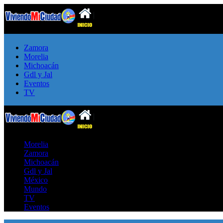
Zamora
Morelia
Michoacán
Gdl y Jal
Eventos
TV
Morelia
Zamora
Michoacán
Gdl y Jal
México
Mundo
TV
Eventos