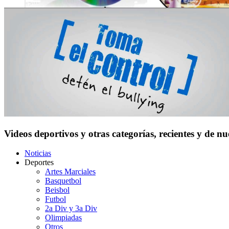
Videos deportivos y otras categorías, recientes y de n
Noticias
Deportes
Artes Marciales
Basquetbol
Beisbol
Futbol
2a Div y 3a Div
Olimpiadas
Otros