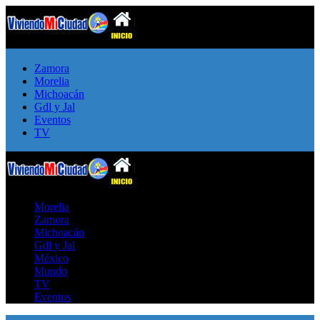
Zamora
Morelia
Michoacán
Gdl y Jal
Eventos
TV
Morelia
Zamora
Michoacán
Gdl y Jal
México
Mundo
TV
Eventos