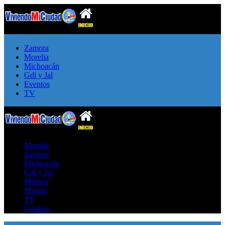
Zamora
Morelia
Michoacán
Gdl y Jal
Eventos
TV
Morelia
Zamora
Michoacán
Gdl y Jal
México
Mundo
TV
Eventos