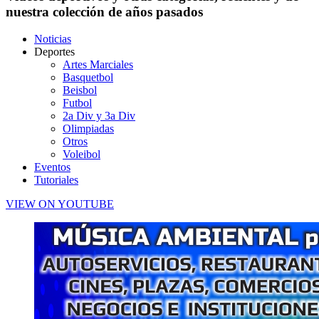
nuestra colección de años pasados
Noticias
Deportes
Artes Marciales
Basquetbol
Beisbol
Futbol
2a Div y 3a Div
Olimpiadas
Otros
Voleibol
Eventos
Tutoriales
VIEW ON YOUTUBE