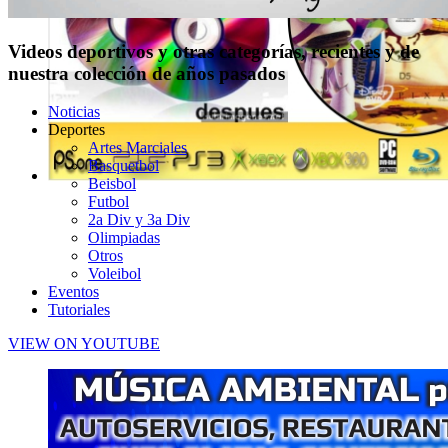
Videos deportivos y otras categorías, recientes y de
nuestra colección de años pasados
Noticias
Deportes
Artes Marciales
Basquetbol
Beisbol
Futbol
2a Div y 3a Div
Olimpiadas
Otros
Voleibol
Eventos
Tutoriales
VIEW ON YOUTUBE