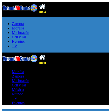
Zamora
Morelia
Michoacán
Gdl y Jal
Eventos
TV
Morelia
Zamora
Michoacán
Gdl y Jal
México
Mundo
TV
Eventos