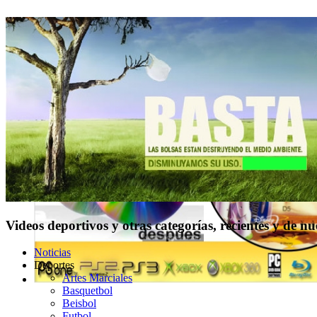
Videos deportivos y otras categorías, recientes y de n
Noticias
Deportes
Artes Marciales
Basquetbol
Beisbol
Futbol