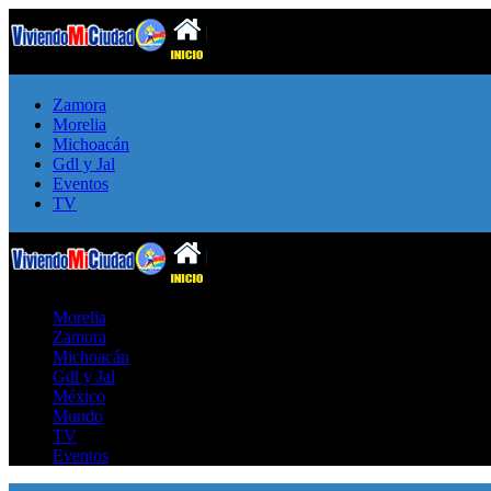
Zamora
Morelia
Michoacán
Gdl y Jal
Eventos
TV
Morelia
Zamora
Michoacán
Gdl y Jal
México
Mundo
TV
Eventos