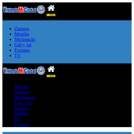
Zamora
Morelia
Michoacán
Gdl y Jal
Eventos
TV
Morelia
Zamora
Michoacán
Gdl y Jal
México
Mundo
TV
Eventos