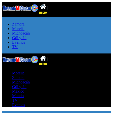
Zamora
Morelia
Michoacán
Gdl y Jal
Eventos
TV
Morelia
Zamora
Michoacán
Gdl y Jal
México
Mundo
TV
Eventos