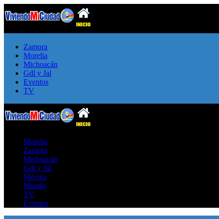
Zamora
Morelia
Michoacán
Gdl y Jal
Eventos
TV
Morelia
Zamora
Michoacán
Gdl y Jal
México
Mundo
TV
Eventos