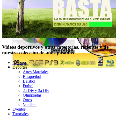
Videos deportivos y otras categorías, recientes y de
nuestra colección de años pasados
Noticias
Deportes
Artes Marciales
Basquetbol
Beisbol
Futbol
2a Div y 3a Div
Olimpiadas
Otros
Voleibol
Eventos
Tutoriales