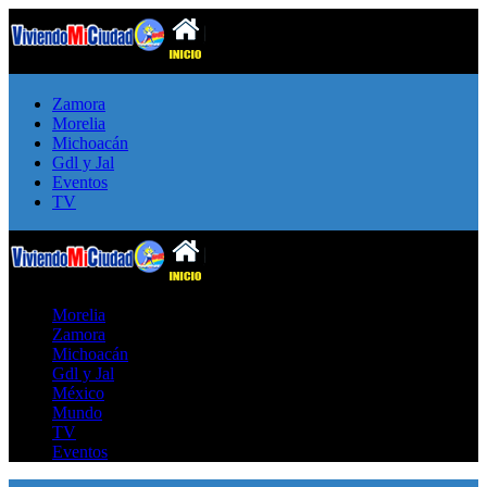
Zamora
Morelia
Michoacán
Gdl y Jal
Eventos
TV
Morelia
Zamora
Michoacán
Gdl y Jal
México
Mundo
TV
Eventos