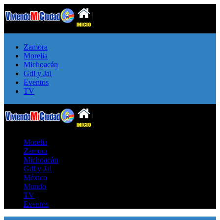
Zamora
Morelia
Michoacán
Gdl y Jal
Eventos
TV
Morelia
Zamora
Michoacán
Gdl y Jal
México
Mundo
TV
Eventos