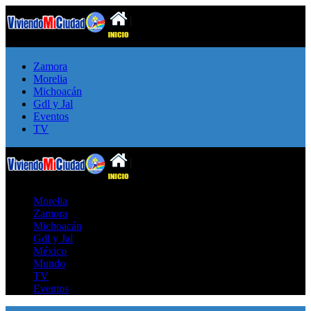
Zamora
Morelia
Michoacán
Gdl y Jal
Eventos
TV
Morelia
Zamora
Michoacán
Gdl y Jal
México
Mundo
TV
Eventos