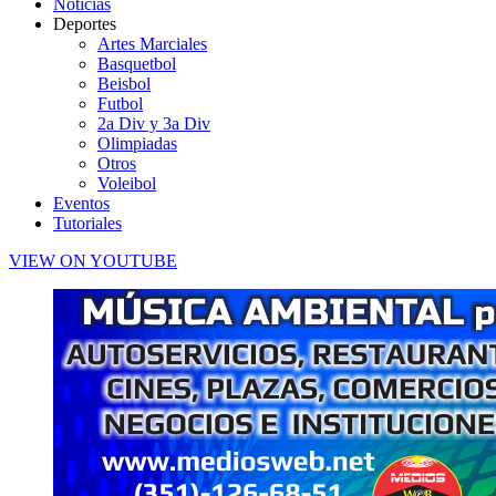
Noticias
Deportes
Artes Marciales
Basquetbol
Beisbol
Futbol
2a Div y 3a Div
Olimpiadas
Otros
Voleibol
Eventos
Tutoriales
VIEW ON YOUTUBE