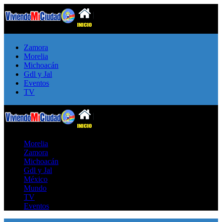
Zamora
Morelia
Michoacán
Gdl y Jal
Eventos
TV
Morelia
Zamora
Michoacán
Gdl y Jal
México
Mundo
TV
Eventos