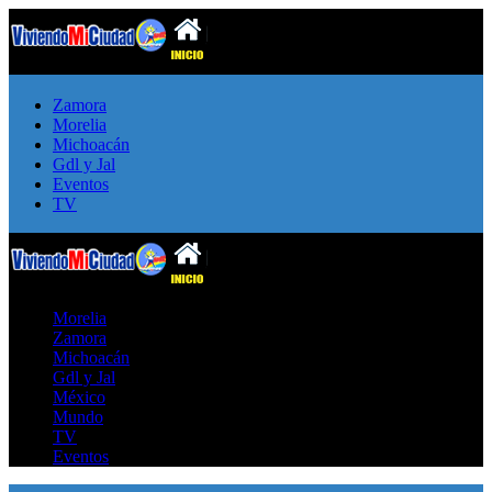
Zamora
Morelia
Michoacán
Gdl y Jal
Eventos
TV
Morelia
Zamora
Michoacán
Gdl y Jal
México
Mundo
TV
Eventos