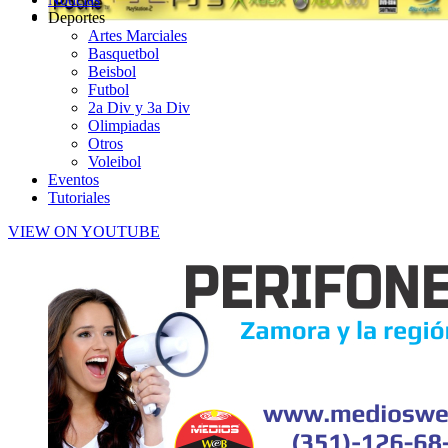
Deportes
Artes Marciales
Basquetbol
Beisbol
Futbol
2a Div y 3a Div
Olimpiadas
Otros
Voleibol
Eventos
Tutoriales
VIEW ON YOUTUBE