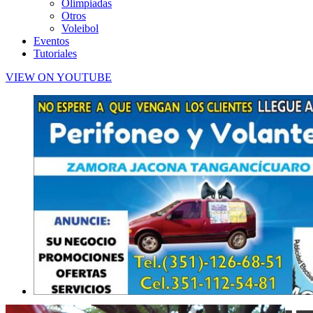
Olimpiadas
Otros
Voleibol
Eventos
Tutoriales
VIEW ON YOUTUBE