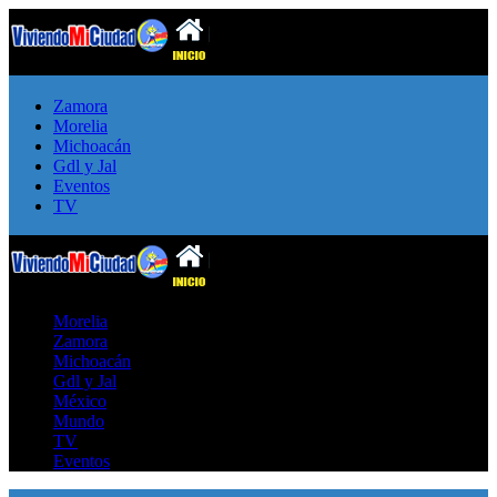
Zamora
Morelia
Michoacán
Gdl y Jal
Eventos
TV
Morelia
Zamora
Michoacán
Gdl y Jal
México
Mundo
TV
Eventos