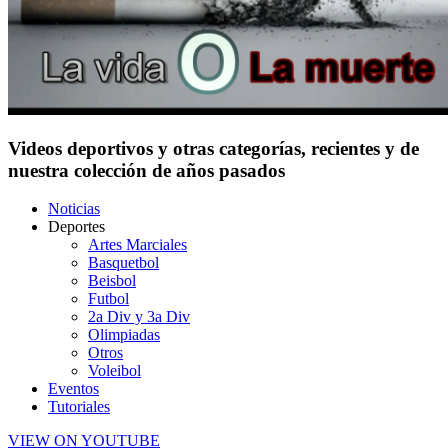
Videos deportivos y otras categorías, recientes y de
nuestra colección de años pasados
Noticias
Deportes
Artes Marciales
Basquetbol
Beisbol
Futbol
2a Div y 3a Div
Olimpiadas
Otros
Voleibol
Eventos
Tutoriales
VIEW ON YOUTUBE