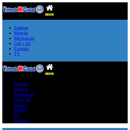
Zamora
Morelia
Michoacán
Gdl y Jal
Eventos
TV
Morelia
Zamora
Michoacán
Gdl y Jal
México
Mundo
TV
Eventos