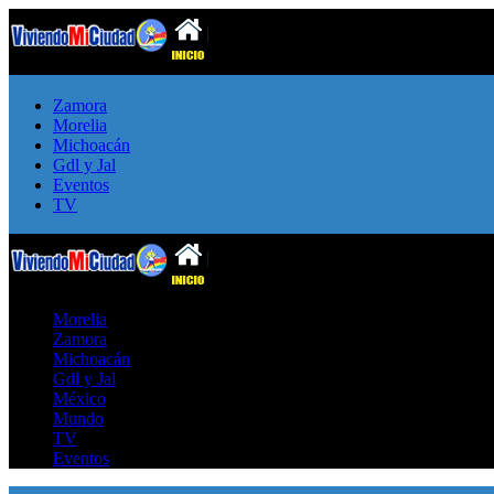
Zamora
Morelia
Michoacán
Gdl y Jal
Eventos
TV
Morelia
Zamora
Michoacán
Gdl y Jal
México
Mundo
TV
Eventos