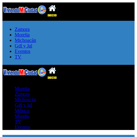
Zamora
Morelia
Michoacán
Gdl y Jal
Eventos
TV
Morelia
Zamora
Michoacán
Gdl y Jal
México
Mundo
TV
Eventos