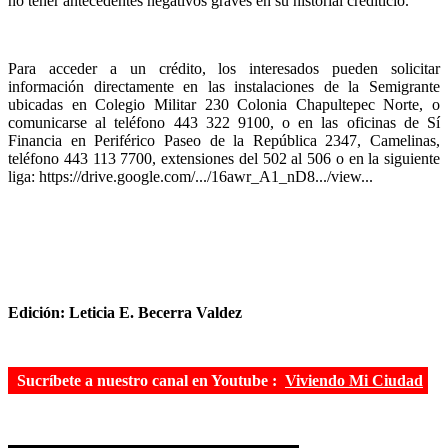
no tener antecedentes negativos graves en su historial crediticio.
Para acceder a un crédito, los interesados pueden solicitar
información directamente en las instalaciones de la Semigrante
ubicadas en Colegio Militar 230 Colonia Chapultepec Norte, o
comunicarse al teléfono 443 322 9100, o en las oficinas de Sí
Financia en Periférico Paseo de la República 2347, Camelinas,
teléfono 443 113 7700, extensiones del 502 al 506 o en la siguiente
liga: https://drive.google.com/.../16awr_A1_nD8.../view...
Edición: Leticia E. Becerra Valdez
Sucríbete a nuestro canal en Youtube :
Viviendo Mi Ciudad