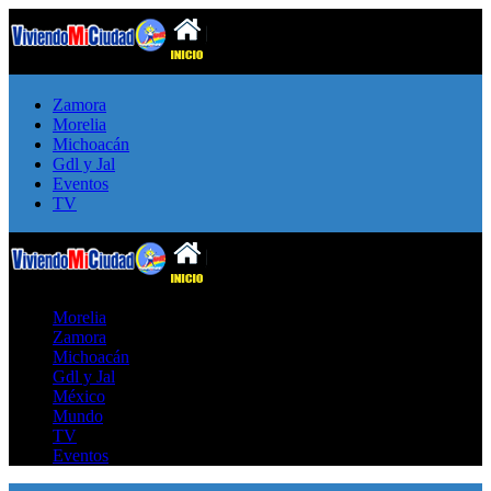
Zamora
Morelia
Michoacán
Gdl y Jal
Eventos
TV
Morelia
Zamora
Michoacán
Gdl y Jal
México
Mundo
TV
Eventos