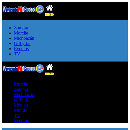
Zamora
Morelia
Michoacán
Gdl y Jal
Eventos
TV
Morelia
Zamora
Michoacán
Gdl y Jal
México
Mundo
TV
Eventos