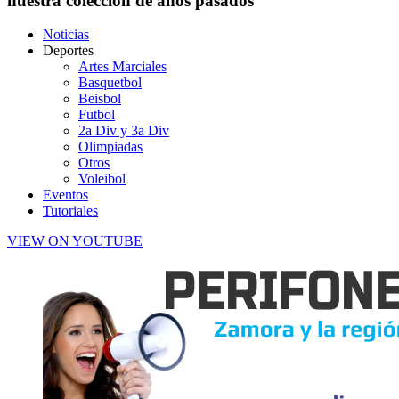
nuestra colección de años pasados
Noticias
Deportes
Artes Marciales
Basquetbol
Beisbol
Futbol
2a Div y 3a Div
Olimpiadas
Otros
Voleibol
Eventos
Tutoriales
VIEW ON YOUTUBE