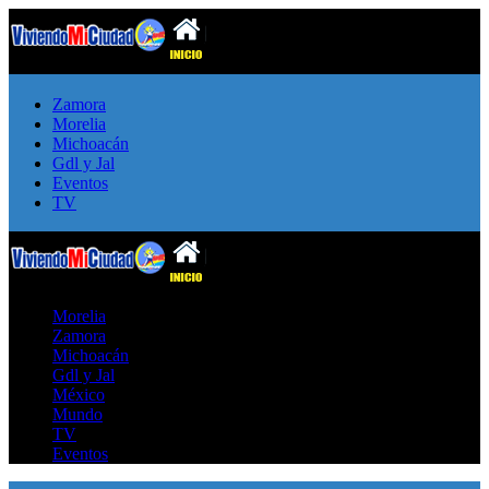
Zamora
Morelia
Michoacán
Gdl y Jal
Eventos
TV
Morelia
Zamora
Michoacán
Gdl y Jal
México
Mundo
TV
Eventos