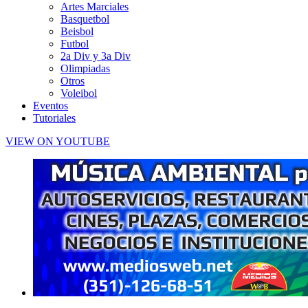
Artes Marciales
Basquetbol
Beisbol
Futbol
2a Div y 3a Div
Olimpiadas
Otros
Voleibol
Eventos
Tutoriales
VIEW ON YOUTUBE