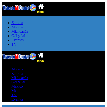
Zamora
Morelia
Michoacán
Gdl y Jal
Eventos
TV
Morelia
Zamora
Michoacán
Gdl y Jal
México
Mundo
TV
Eventos