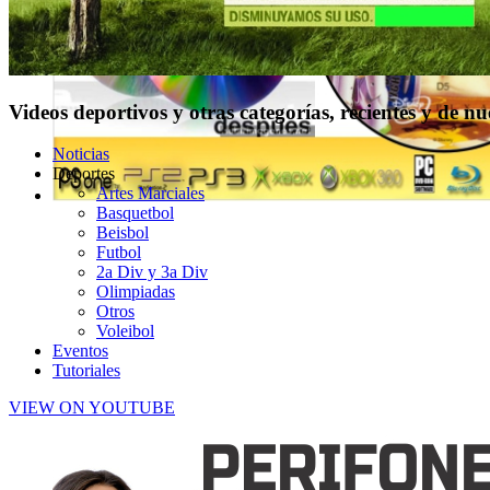
Videos deportivos y otras categorías, recientes y de n
Noticias
Deportes
Artes Marciales
Basquetbol
Beisbol
Futbol
2a Div y 3a Div
Olimpiadas
Otros
Voleibol
Eventos
Tutoriales
VIEW ON YOUTUBE