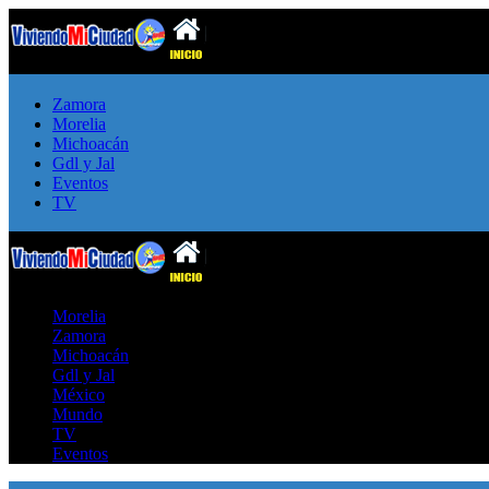
Zamora
Morelia
Michoacán
Gdl y Jal
Eventos
TV
Morelia
Zamora
Michoacán
Gdl y Jal
México
Mundo
TV
Eventos