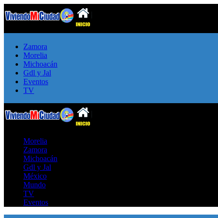
Zamora
Morelia
Michoacán
Gdl y Jal
Eventos
TV
Morelia
Zamora
Michoacán
Gdl y Jal
México
Mundo
TV
Eventos