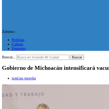
Zamora -
Noticias
Cultura
Deportes
Buscar...
Buscar
Gobierno de Michoacán intensificará vacu
noticias morelia