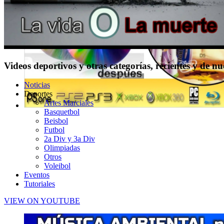
Videos deportivos y otras categorías, recientes y de n
Noticias
Deportes
Artes Marciales
Basquetbol
Beisbol
Futbol
2a Div y 3a Div
Olimpiadas
Otros
Voleibol
Eventos
Tutoriales
VIEW ON YOUTUBE