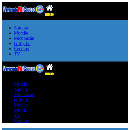
Zamora
Morelia
Michoacán
Gdl y Jal
Eventos
TV
Morelia
Zamora
Michoacán
Gdl y Jal
México
Mundo
TV
Eventos