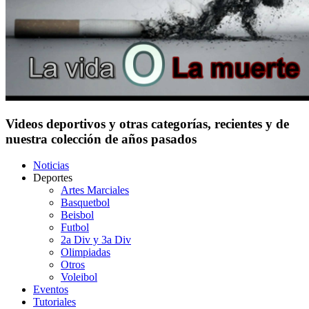
Videos deportivos y otras categorías, recientes y de
nuestra colección de años pasados
Noticias
Deportes
Artes Marciales
Basquetbol
Beisbol
Futbol
2a Div y 3a Div
Olimpiadas
Otros
Voleibol
Eventos
Tutoriales