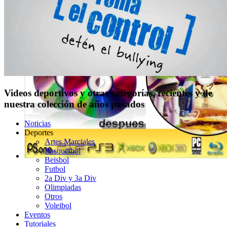
Videos deportivos y otras categorías, recientes y de
nuestra colección de años pasados
Noticias
Deportes
Artes Marciales
Basquetbol
Beisbol
Futbol
2a Div y 3a Div
Olimpiadas
Otros
Voleibol
Eventos
Tutoriales