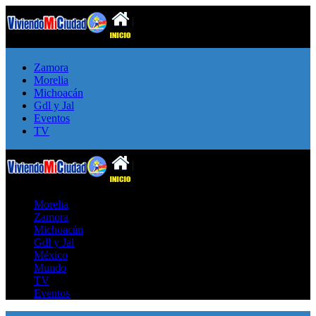
Zamora
Morelia
Michoacán
Gdl y Jal
Eventos
TV
Morelia
Zamora
Michoacán
Gdl y Jal
México
Mundo
TV
Eventos