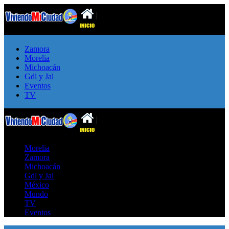
Zamora
Morelia
Michoacán
Gdl y Jal
Eventos
TV
Morelia
Zamora
Michoacán
Gdl y Jal
México
Mundo
TV
Eventos