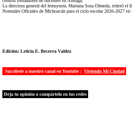
centros formadores de docentes en Arteaga.
La directora general del Iemsysem, Mariana Sosa Olmeda, reiteró el lla
Normales Oficiales de Michoacán para el ciclo escolar 2026-2027 en
Edición: Leticia E. Becerra Valdez
Sucríbete a nuestro canal en Youtube :
Viviendo Mi Ciudad
Deja tu opinión o compártelo en tus redes