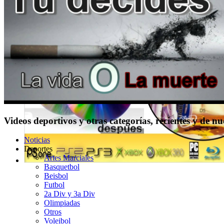
Videos deportivos y otras categorías, recientes y de n
Noticias
Deportes
Artes Marciales
Basquetbol
Beisbol
Futbol
2a Div y 3a Div
Olimpiadas
Otros
Voleibol