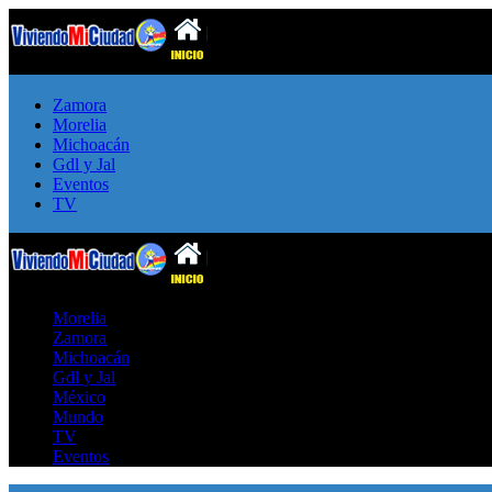
Zamora
Morelia
Michoacán
Gdl y Jal
Eventos
TV
Morelia
Zamora
Michoacán
Gdl y Jal
México
Mundo
TV
Eventos