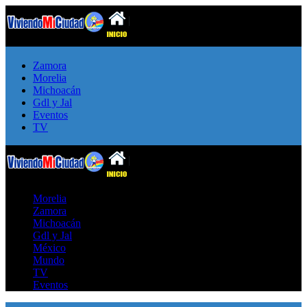
Zamora
Morelia
Michoacán
Gdl y Jal
Eventos
TV
Morelia
Zamora
Michoacán
Gdl y Jal
México
Mundo
TV
Eventos