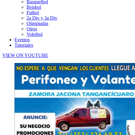
Basquetbol
Beisbol
Futbol
2a Div y 3a Div
Olimpiadas
Otros
Voleibol
Eventos
Tutoriales
VIEW ON YOUTUBE