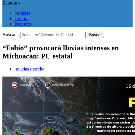
Zamora -
Noticias
Cultura
Deportes
Buscar...
Buscar
“Fabio” provocará lluvias intensas en
Michoacán: PC estatal
noticias morelia