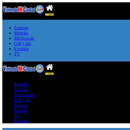
Zamora
Morelia
Michoacán
Gdl y Jal
Eventos
TV
Morelia
Zamora
Michoacán
Gdl y Jal
México
Mundo
TV
Eventos