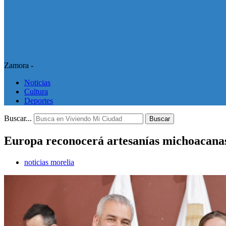
Zamora -
Noticias
Cultura
Deportes
Buscar...
Buscar
Europa reconocerá artesanías michoacanas
noticias morelia