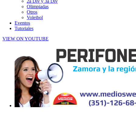
2a Div y 3a Div
Olimpiadas
Otros
Voleibol
Eventos
Tutoriales
VIEW ON YOUTUBE