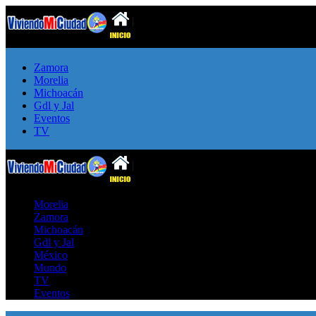
Zamora
Morelia
Michoacán
Gdl y Jal
Eventos
TV
Morelia
Zamora
Michoacán
Gdl y Jal
México
Mundo
TV
Eventos