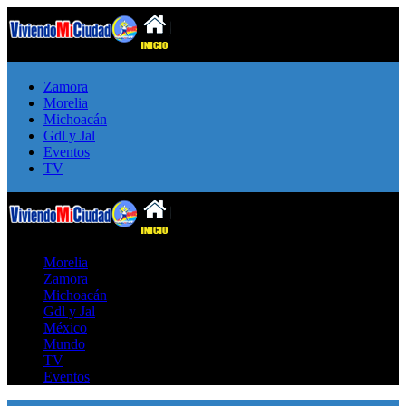
Zamora
Morelia
Michoacán
Gdl y Jal
Eventos
TV
Morelia
Zamora
Michoacán
Gdl y Jal
México
Mundo
TV
Eventos