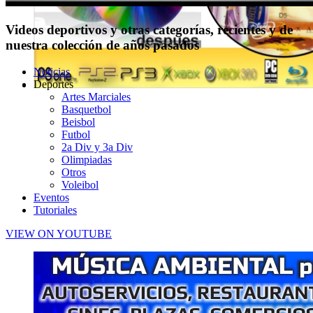
Videos deportivos y otras categorías, recientes y de
nuestra colección de años pasados
Noticias
Deportes
Artes Marciales
Basquetbol
Beisbol
Futbol
2a Div y 3a Div
Olimpiadas
Otros
Voleibol
Eventos
Tutoriales
VIEW ON YOUTUBE