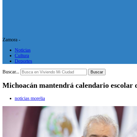
Zamora -
Noticias
Cultura
Deportes
Buscar...
Buscar
Michoacán mantendrá calendario escolar ofi
noticias morelia