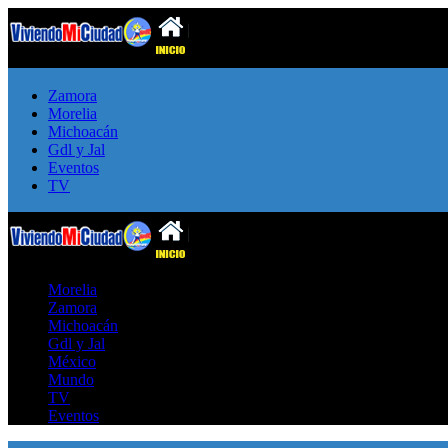
Zamora
Morelia
Michoacán
Gdl y Jal
Eventos
TV
Morelia
Zamora
Michoacán
Gdl y Jal
México
Mundo
TV
Eventos