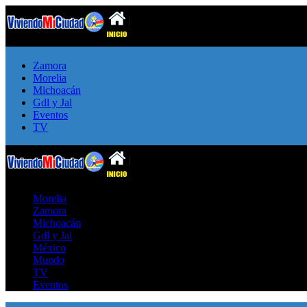
Zamora
Morelia
Michoacán
Gdl y Jal
Eventos
TV
Morelia
Zamora
Michoacán
Gdl y Jal
México
Mundo
TV
Eventos