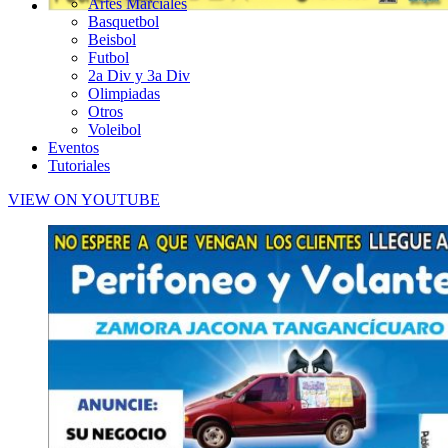
Artes Marciales
Basquetbol
Beisbol
Futbol
2a Div y 3a Div
Olimpiadas
Otros
Voleibol
Eventos
Tutoriales
VIEW ON YOUTUBE