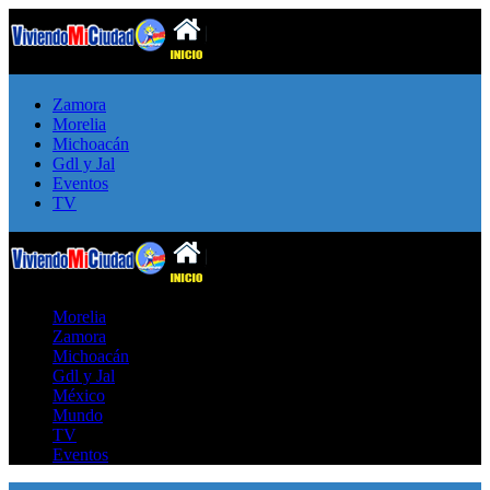
Zamora
Morelia
Michoacán
Gdl y Jal
Eventos
TV
Morelia
Zamora
Michoacán
Gdl y Jal
México
Mundo
TV
Eventos