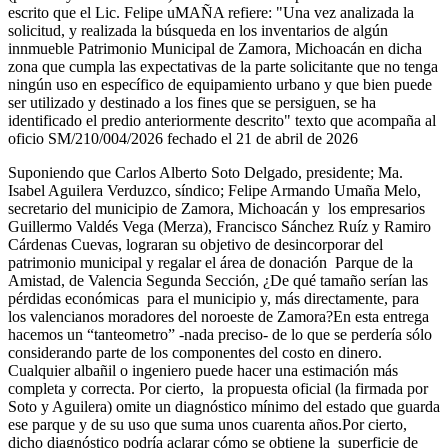
escrito que el Lic. Felipe uMAÑA refiere: "Una vez analizada la
solicitud, y realizada la búsqueda en los inventarios de algún
innmueble Patrimonio Municipal de Zamora, Michoacán en dicha
zona que cumpla las expectativas de la parte solicitante que no tenga
ningún uso en específico de equipamiento urbano y que bien puede
ser utilizado y destinado a los fines que se persiguen, se ha
identificado el predio anteriormente descrito" texto que acompaña al
oficio SM/210/004/2026 fechado el 21 de abril de 2026
Suponiendo que Carlos Alberto Soto Delgado, presidente; Ma.
Isabel Aguilera Verduzco, síndico; Felipe Armando Umaña Melo,
secretario del municipio de Zamora, Michoacán y los empresarios
Guillermo Valdés Vega (Merza), Francisco Sánchez Ruíz y Ramiro
Cárdenas Cuevas, lograran su objetivo de desincorporar del
patrimonio municipal y regalar el área de donación Parque de la
Amistad, de Valencia Segunda Sección, ¿De qué tamaño serían las
pérdidas económicas para el municipio y, más directamente, para
los valencianos moradores del noroeste de Zamora?En esta entrega
hacemos un “tanteometro” -nada preciso- de lo que se perdería sólo
considerando parte de los componentes del costo en dinero.
Cualquier albañil o ingeniero puede hacer una estimación más
completa y correcta. Por cierto, la propuesta oficial (la firmada por
Soto y Aguilera) omite un diagnóstico mínimo del estado que guarda
ese parque y de su uso que suma unos cuarenta años.Por cierto,
dicho diagnóstico podría aclarar cómo se obtiene la superficie de