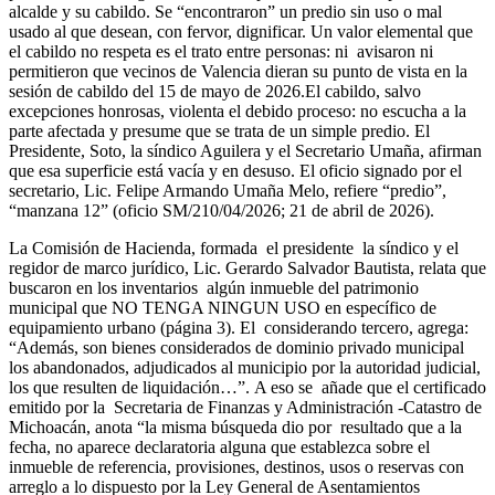
alcalde y su cabildo. Se “encontraron” un predio sin uso o mal
usado al que desean, con fervor, dignificar. Un valor elemental que
el cabildo no respeta es el trato entre personas: ni avisaron ni
permitieron que vecinos de Valencia dieran su punto de vista en la
sesión de cabildo del 15 de mayo de 2026.El cabildo, salvo
excepciones honrosas, violenta el debido proceso: no escucha a la
parte afectada y presume que se trata de un simple predio. El
Presidente, Soto, la síndico Aguilera y el Secretario Umaña, afirman
que esa superficie está vacía y en desuso. El oficio signado por el
secretario, Lic. Felipe Armando Umaña Melo, refiere “predio”,
“manzana 12” (oficio SM/210/04/2026; 21 de abril de 2026).
La Comisión de Hacienda, formada el presidente la síndico y el
regidor de marco jurídico, Lic. Gerardo Salvador Bautista, relata que
buscaron en los inventarios algún inmueble del patrimonio
municipal que NO TENGA NINGUN USO en específico de
equipamiento urbano (página 3). El considerando tercero, agrega:
“Además, son bienes considerados de dominio privado municipal
los abandonados, adjudicados al municipio por la autoridad judicial,
los que resulten de liquidación…”. A eso se añade que el certificado
emitido por la Secretaria de Finanzas y Administración -Catastro de
Michoacán, anota “la misma búsqueda dio por resultado que a la
fecha, no aparece declaratoria alguna que establezca sobre el
inmueble de referencia, provisiones, destinos, usos o reservas con
arreglo a lo dispuesto por la Ley General de Asentamientos