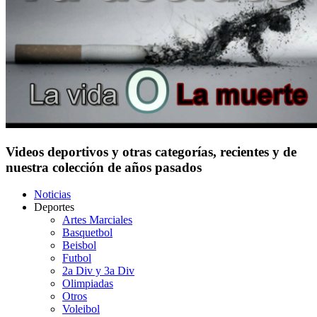
Videos deportivos y otras categorías, recientes y de
nuestra colección de años pasados
Noticias
Deportes
Artes Marciales
Basquetbol
Beisbol
Futbol
2a Div y 3a Div
Olimpiadas
Otros
Voleibol