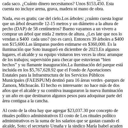
cada saco. ¿Cuánto dinero necesitamos? Unos $153,450. Esta
cuenta no incluye arena, grava, madera ni mano de obra.
Nada, eso es gratis; cae del cielo.Los árboles: ¿cuánto cuesta lograr
que un árbol desarrolle 12-15 metros y un diámetro a la altura de
pecho (DAP) de 58 centímetros? Bueno vayamos a un vivero a
comprar un árbol que mida 2 metros de altura. ¿Les late que nos lo
vendan a $400 cada uno? (no es caro). Entonces 39 árboles a $400
son $15,600.Las lámparas pueden estimarse en $360,000. Es la
iluminación que Soto inauguró en diciembre de 2023.En algunos
lugares, el alcalde y su equipo visitaron tres veces la obra: arranque
de los trabajos; supervisión para checar que estuvieran “bien
hechos” y su flamante inauguración.La iluminación del parque está
incluida en los $5,767,628.92 que el Fondo de Aportaciones
Estatales para la Infraestructura de los Servicios Públicos
Municipales (FAEISPUM) destinó para 16 áreas verdes -parques de
Zamora, Michoacán. El hecho es interesante: no hace más de dos
años que el alcalde y su comitiva inauguraron la nueva iluminación
y un año en que destinaron algunos pesos para adoquinar parte del
área contigua a la cancha.
Al costo de la obra hay que agregar $23,037.30 por concepto de
rituales político administrativos El costo de Los rituales político
administrativos es la suma de los salarios que se gastan cuando el
alcalde, Soto; el secretario Umaña y la sindico María Isabel acuden