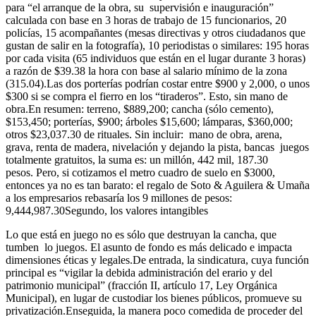
para “el arranque de la obra, su supervisión e inauguración”
calculada con base en 3 horas de trabajo de 15 funcionarios, 20
policías, 15 acompañantes (mesas directivas y otros ciudadanos que
gustan de salir en la fotografía), 10 periodistas o similares: 195 horas
por cada visita (65 individuos que están en el lugar durante 3 horas)
a razón de $39.38 la hora con base al salario mínimo de la zona
(315.04).Las dos porterías podrían costar entre $900 y 2,000, o unos
$300 si se compra el fierro en los “tiraderos”. Esto, sin mano de
obra.En resumen: terreno, $889,200; cancha (sólo cemento),
$153,450; porterías, $900; árboles $15,600; lámparas, $360,000;
otros $23,037.30 de rituales. Sin incluir: mano de obra, arena,
grava, renta de madera, nivelación y dejando la pista, bancas juegos
totalmente gratuitos, la suma es: un millón, 442 mil, 187.30
pesos. Pero, si cotizamos el metro cuadro de suelo en $3000,
entonces ya no es tan barato: el regalo de Soto & Aguilera & Umaña
a los empresarios rebasaría los 9 millones de pesos:
9,444,987.30Segundo, los valores intangibles
Lo que está en juego no es sólo que destruyan la cancha, que
tumben lo juegos. El asunto de fondo es más delicado e impacta
dimensiones éticas y legales.De entrada, la sindicatura, cuya función
principal es “vigilar la debida administración del erario y del
patrimonio municipal” (fracción II, artículo 17, Ley Orgánica
Municipal), en lugar de custodiar los bienes públicos, promueve su
privatización.Enseguida, la manera poco comedida de proceder del