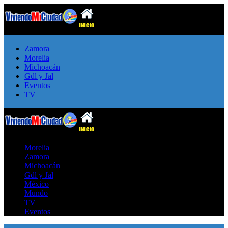
Zamora
Morelia
Michoacán
Gdl y Jal
Eventos
TV
Morelia
Zamora
Michoacán
Gdl y Jal
México
Mundo
TV
Eventos