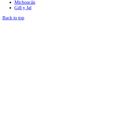
Michoacán
Gdl y Jal
Back to top