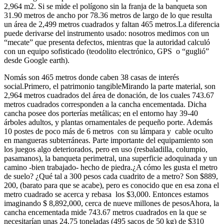
2,964 m2. Si se mide el polígono sin la franja de la banqueta son
31.90 metros de ancho por 78.36 metros de largo de lo que resulta
un área de 2,499 metros cuadrados y faltan 465 metros.La diferencia
puede derivarse del instrumento usado: nosotros medimos con un
“mecate” que presenta defectos, mientras que la autoridad calculó
con un equipo sofisticado (teodolito electrónico, GPS o “guglió”
desde Google earth).
Nomás son 465 metros donde caben 38 casas de interés
social.Primero, el patrimonio tangibleMirando la parte material, son
2,964 metros cuadrados del área de donación, de los cuales 743.67
metros cuadrados corresponden a la cancha encementada. Dicha
cancha posee dos porterías metálicas; en el entorno hay 39-40
árboles adultos, y plantas ornamentales de pequeño porte. Además
10 postes de poco más de 6 metros con su lámpara y cable oculto
en mangueras subterráneas. Parte importante del equipamiento son
los juegos algo deteriorados, pero en uso (resbaladilla, columpio,
pasamanos), la banqueta perimetral, una superficie adoquinada y un
camino -bien trabajado- hecho de piedra.¿A cómo les gusta el metro
de suelo? ¿Qué tal a 300 pesos cada cuadrito de a metro? Son $889,
200, (barato para que se acabe), pero es conocido que en esa zona el
metro cuadrado se acerca y rebasa los $3,000. Entonces estamos
imaginando $ 8,892,000, cerca de nueve millones de pesosAhora, la
cancha encementada mide 743.67 metros cuadrados en la que se
necesitarían unas 24.75 toneladas (495 sacos de 50 kg) de $310