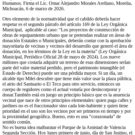
Humanos. Firma el Lic. Omar Alejandro Morales Arellano, Morelia,
Michoacán, 6 de marzo de 2026.
Otro elemento de la normatividad que el cabildo debería hacer
respetar es el segundo párrafo del artículo 169 de la Ley Orgánica
Municipal, aplicable al caso: “Los proyectos de construcción de
obras de equipamiento urbano que se pretendan realizar en áreas de
donación Estatales o Municipales, deberán contar con la aprobación
mayoritaria de vecinas y vecinos del desarrollo que generó el área de
donación, en los términos de la Ley en la materia” (Ley Orgánica
Municipal, Periódico Oficial 28 de mayo de 2024). Los nueve
millones que costaría adquirir un terreno de esas dimensiones serían
parte del valor material perdido, pero el patrimonio intangible (el
Estado de Derecho) puede ser una pérdida mayor. Si un día, un
alcalde tipo Milei descubre que tiene más valor usar la plaza pública,
el atrio del Santuario o El Teco para otro servicio, entonces un
cuerpo de regidores como el actual votaría por desincorporar y
donar.También está en juego un principio básico que es la anuencia
vecinal que nace de otros principios elementales: quien paga calles y
jardines no es el fraccionador sino cada lote-habiente y quien tiene
prioridad en el uso son los vecinos por ser primeros en tiempo y por
la proximidad geográfica. Bueno, esto es una “corazonada” de
sentido común.
No es buena idea malbaratar el Parque de la Amistad de Valencia
Segunda Sección. Hoy lunes primero de junio, día de San Justino, el