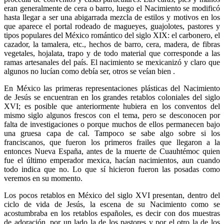
eran generalmente de cera o barro, luego el Nacimiento se modificó
hasta llegar a ser una abigarrada mezcla de estilos y motivos en los
que aparece el portal rodeado de magueyes, guajolotes, pastores y
tipos populares del México romántico del siglo XIX: el carbonero, el
cazador, la tamalera, etc., hechos de barro, cera, madera, de fibras
vegetales, hojalata, trapo y de todo material que corresponde a las
ramas artesanales del país. El nacimiento se mexicanizó y claro que
algunos no lucían como debía ser, otros se veían bien .
En México las primeras representaciones plásticas del Nacimiento
de Jesús se encuentran en los grandes retablos coloniales del siglo
XVI; es posible que anteriormente hubiera en los conventos del
mismo siglo algunos frescos con el tema, pero se desconocen por
falta de investigaciones o porque muchos de ellos permanecen bajo
una gruesa capa de cal. Tampoco se sabe algo sobre si los
franciscanos, que fueron los primeros frailes que llegaron a la
entonces Nueva España, antes de la muerte de Cuauhtémoc quien
fue el último emperador mexica, hacían nacimientos, aun cuando
todo indica que no. Lo que sí hicieron fueron las posadas como
veremos en su momento.
Los pocos retablos en México del siglo XVI presentan, dentro del
ciclo de vida de Jesús, la escena de su Nacimiento como se
acostumbraba en los retablos españoles, es decir con dos muestras
de adoración, por un lado la de los pastores y por el otro la de los