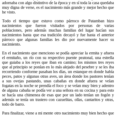
adornaba con algo distintivo de la época y en sí toda la casa quedaba
muy digna de verse, es el nacimiento más grande y mejor hecho que
he visto.
Todo el tiempo que estuvo como párroco de Patamban hizo
nacimientos que fueron visitados por personas de varias
poblaciones, pero además muchas familias del lugar hacían sus
nacimientos hasta que esa tradición decayó y fue hasta el anterior
párroco que algunas familias les dio por nuevamente hacer su
nacimiento.
En el nacimiento que menciono se podía apreciar la ermita y afuera
el ermitaño, un río con su respectivo puente peatonal, una estrella
que guiaba a los reyes que iban en camino; los mismos tres reyes
que al principio se ponían en lo más alejado del pesebre y se les iba
recorriendo conforme pasaban los días, un estanque en donde había
peces, patos y algunas otras aves, un área donde los pastores tenían
a sus ovejas pastando, unas cabañas en donde afuera se veían
fogatas en la noche se prendía el foco y se veían muy bien y adentro
de alguna cabaña se podía ver a una señora en su cocina y para esto
se hacía una chimenea de esas que por un lado tenían un fogón y
además se tenía un trastero con cazuelitas, ollas, cantaritos y otras,
todo de barro.
Para finalizar, viene a mi mente otro nacimiento muy bien hecho que