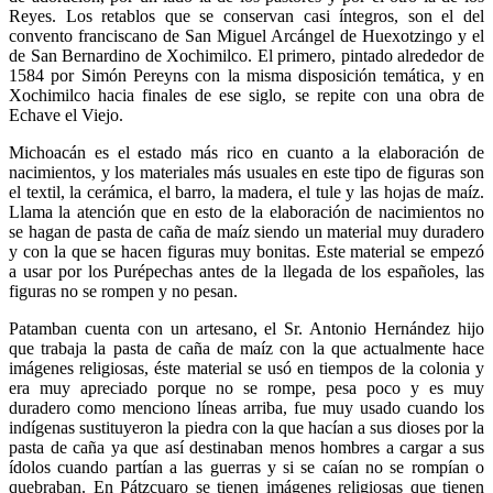
Reyes. Los retablos que se conservan casi íntegros, son el del
convento franciscano de San Miguel Arcángel de Huexotzingo y el
de San Bernardino de Xochimilco. El primero, pintado alrededor de
1584 por Simón Pereyns con la misma disposición temática, y en
Xochimilco hacia finales de ese siglo, se repite con una obra de
Echave el Viejo.
Michoacán es el estado más rico en cuanto a la elaboración de
nacimientos, y los materiales más usuales en este tipo de figuras son
el textil, la cerámica, el barro, la madera, el tule y las hojas de maíz.
Llama la atención que en esto de la elaboración de nacimientos no
se hagan de pasta de caña de maíz siendo un material muy duradero
y con la que se hacen figuras muy bonitas. Este material se empezó
a usar por los Purépechas antes de la llegada de los españoles, las
figuras no se rompen y no pesan.
Patamban cuenta con un artesano, el Sr. Antonio Hernández hijo
que trabaja la pasta de caña de maíz con la que actualmente hace
imágenes religiosas, éste material se usó en tiempos de la colonia y
era muy apreciado porque no se rompe, pesa poco y es muy
duradero como menciono líneas arriba, fue muy usado cuando los
indígenas sustituyeron la piedra con la que hacían a sus dioses por la
pasta de caña ya que así destinaban menos hombres a cargar a sus
ídolos cuando partían a las guerras y si se caían no se rompían o
quebraban. En Pátzcuaro se tienen imágenes religiosas que tienen