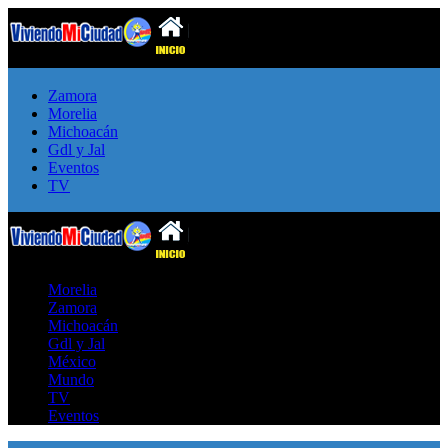
Zamora
Morelia
Michoacán
Gdl y Jal
Eventos
TV
Morelia
Zamora
Michoacán
Gdl y Jal
México
Mundo
TV
Eventos