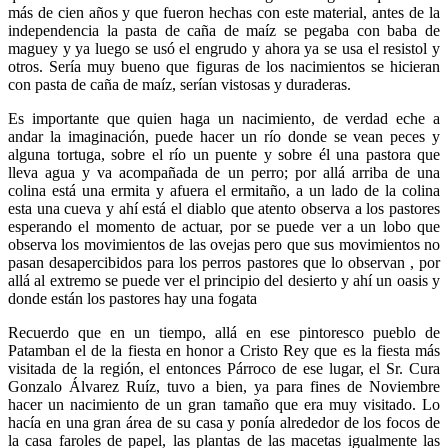
más de cien años y que fueron hechas con este material, antes de la
independencia la pasta de caña de maíz se pegaba con baba de
maguey y ya luego se usó el engrudo y ahora ya se usa el resistol y
otros. Sería muy bueno que figuras de los nacimientos se hicieran
con pasta de caña de maíz, serían vistosas y duraderas.
Es importante que quien haga un nacimiento, de verdad eche a
andar la imaginación, puede hacer un río donde se vean peces y
alguna tortuga, sobre el río un puente y sobre él una pastora que
lleva agua y va acompañada de un perro; por allá arriba de una
colina está una ermita y afuera el ermitaño, a un lado de la colina
esta una cueva y ahí está el diablo que atento observa a los pastores
esperando el momento de actuar, por se puede ver a un lobo que
observa los movimientos de las ovejas pero que sus movimientos no
pasan desapercibidos para los perros pastores que lo observan , por
allá al extremo se puede ver el principio del desierto y ahí un oasis y
donde están los pastores hay una fogata
Recuerdo que en un tiempo, allá en ese pintoresco pueblo de
Patamban el de la fiesta en honor a Cristo Rey que es la fiesta más
visitada de la región, el entonces Párroco de ese lugar, el Sr. Cura
Gonzalo Álvarez Ruíz, tuvo a bien, ya para fines de Noviembre
hacer un nacimiento de un gran tamaño que era muy visitado. Lo
hacía en una gran área de su casa y ponía alrededor de los focos de
la casa faroles de papel, las plantas de las macetas igualmente las