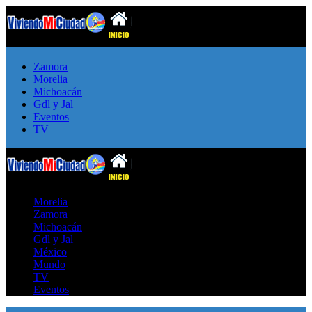
Zamora
Morelia
Michoacán
Gdl y Jal
Eventos
TV
Morelia
Zamora
Michoacán
Gdl y Jal
México
Mundo
TV
Eventos