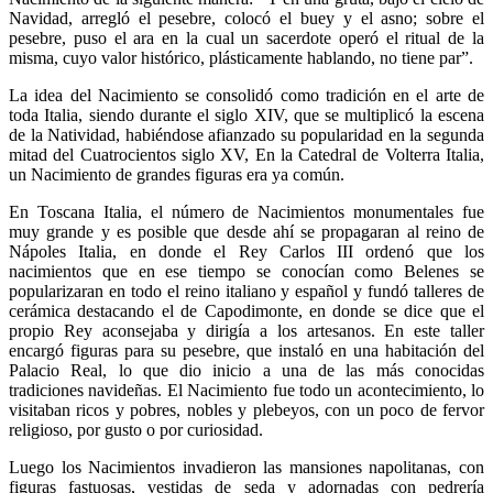
Navidad, arregló el pesebre, colocó el buey y el asno; sobre el
pesebre, puso el ara en la cual un sacerdote operó el ritual de la
misma, cuyo valor histórico, plásticamente hablando, no tiene par”.
La idea del Nacimiento se consolidó como tradición en el arte de
toda Italia, siendo durante el siglo XIV, que se multiplicó la escena
de la Natividad, habiéndose afianzado su popularidad en la segunda
mitad del Cuatrocientos siglo XV, En la Catedral de Volterra Italia,
un Nacimiento de grandes figuras era ya común.
En Toscana Italia, el número de Nacimientos monumentales fue
muy grande y es posible que desde ahí se propagaran al reino de
Nápoles Italia, en donde el Rey Carlos III ordenó que los
nacimientos que en ese tiempo se conocían como Belenes se
popularizaran en todo el reino italiano y español y fundó talleres de
cerámica destacando el de Capodimonte, en donde se dice que el
propio Rey aconsejaba y dirigía a los artesanos. En este taller
encargó figuras para su pesebre, que instaló en una habitación del
Palacio Real, lo que dio inicio a una de las más conocidas
tradiciones navideñas. El Nacimiento fue todo un acontecimiento, lo
visitaban ricos y pobres, nobles y plebeyos, con un poco de fervor
religioso, por gusto o por curiosidad.
Luego los Nacimientos invadieron las mansiones napolitanas, con
figuras fastuosas, vestidas de seda y adornadas con pedrería