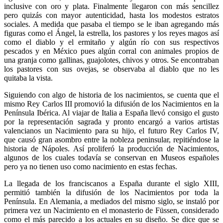
inclusive con oro y plata. Finalmente llegaron con más sencillez
pero quizás con mayor autenticidad, hasta los modestos estratos
sociales. A medida que pasaba el tiempo se le iban agregando más
figuras como el Ángel, la estrella, los pastores y los reyes magos así
como el diablo y el ermitaño y algún río con sus respectivos
pescados y en México pues algún corral con animales propios de
una granja como gallinas, guajolotes, chivos y otros. Se encontraban
los pastores con sus ovejas, se observaba al diablo que no les
quitaba la vista.
Siguiendo con algo de historia de los nacimientos, se cuenta que el
mismo Rey Carlos III promovió la difusión de los Nacimientos en la
Península Ibérica. Al viajar de Italia a España llevó consigo el gusto
por la representación sagrada y pronto encargó a varios artistas
valencianos un Nacimiento para su hijo, el futuro Rey Carlos IV,
que causó gran asombro entre la nobleza peninsular, repitiéndose la
historia de Nápoles. Así proliferó la producción de Nacimientos,
algunos de los cuales todavía se conservan en Museos españoles
pero ya no tienen uso como nacimiento en estas fechas.
La llegada de los franciscanos a España durante el siglo XIII,
permitió también la difusión de los Nacimientos por toda la
Península. En Alemania, a mediados del mismo siglo, se instaló por
primera vez un Nacimiento en el monasterio de Füssen, considerado
como el más parecido a los actuales en su diseño. Se dice que se