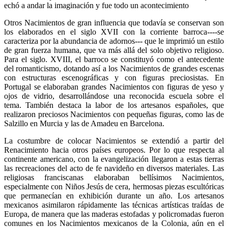
echó a andar la imaginación y fue todo un acontecimiento
Otros Nacimientos de gran influencia que todavía se conservan son
los elaborados en el siglo XVII con la corriente barroca----se
caracteriza por la abundancia de adornos--- que le imprimió un estilo
de gran fuerza humana, que va más allá del solo objetivo religioso.
Para el siglo. XVIII, el barroco se constituyó como el antecedente
del romanticismo, dotando así a los Nacimientos de grandes escenas
con estructuras escenográficas y con figuras preciosistas. En
Portugal se elaboraban grandes Nacimientos con figuras de yeso y
ojos de vidrio, desarrollándose una reconocida escuela sobre el
tema. También destaca la labor de los artesanos españoles, que
realizaron preciosos Nacimientos con pequeñas figuras, como las de
Salzillo en Murcia y las de Amadeu en Barcelona.
La costumbre de colocar Nacimientos se extendió a partir del
Renacimiento hacia otros países europeos. Por lo que respecta al
continente americano, con la evangelización llegaron a estas tierras
las recreaciones del acto de fe navideño en diversos materiales. Las
religiosas franciscanas elaboraban bellísimos Nacimientos,
especialmente con Niños Jesús de cera, hermosas piezas escultóricas
que permanecían en exhibición durante un año. Los artesanos
mexicanos asimilaron rápidamente las técnicas artísticas traídas de
Europa, de manera que las maderas estofadas y policromadas fueron
comunes en los Nacimientos mexicanos de la Colonia, aún en el