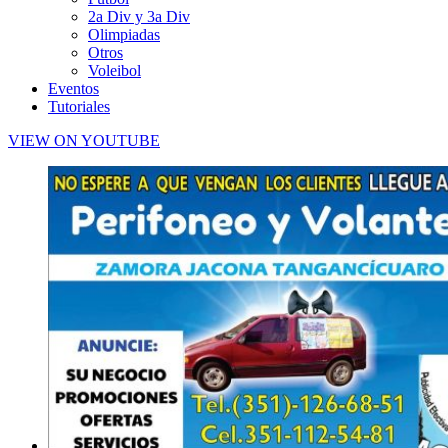
2a Div y 3a Div
Olimpiadas
Otros
Voleibol
Eventos
Tutoriales
VIEW ON YOUTUBE