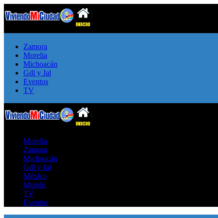
Zamora
Morelia
Michoacán
Gdl y Jal
Eventos
TV
Morelia
Zamora
Michoacán
Gdl y Jal
México
Mundo
TV
Eventos