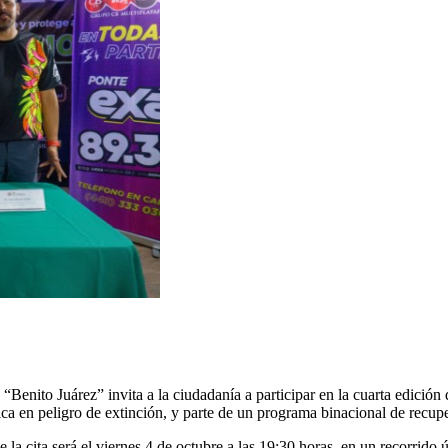
enito Juárez” invita a la ciudadanía a participar en la cuarta edición d
ca en peligro de extinción, y parte de un programa binacional de recu
la cita será el viernes 4 de octubre a las 19:30 horas, en un recorrido ú