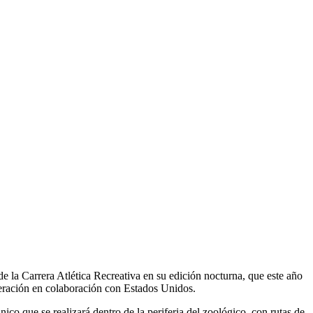
e la Carrera Atlética Recreativa en su edición nocturna, que este año
peración en colaboración con Estados Unidos.
nico que se realizará dentro de la periferia del zoológico, con rutas de