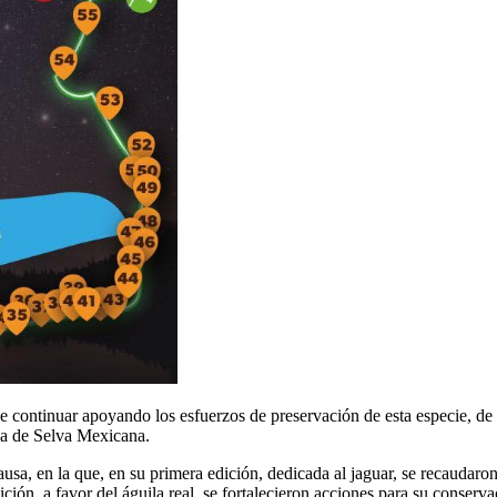
 de continuar apoyando los esfuerzos de preservación de esta especie, d
rea de Selva Mexicana.
ausa, en la que, en su primera edición, dedicada al jaguar, se recaudar
ición, a favor del águila real, se fortalecieron acciones para su conserva