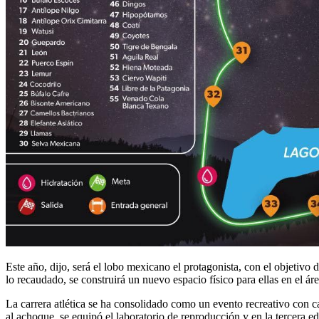
Este año, dijo, será el lobo mexicano el protagonista, con el objetivo
lo recaudado, se construirá un nuevo espacio físico para ellas en el á
La carrera atlética se ha consolidado como un evento recreativo con c
al achoque, se equipó el laboratorio de reproducción y en la tercera ed