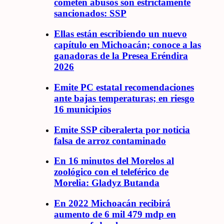
cometen abusos son estrictamente
sancionados: SSP
Ellas están escribiendo un nuevo
capítulo en Michoacán; conoce a las
ganadoras de la Presea Eréndira
2026
Emite PC estatal recomendaciones
ante bajas temperaturas; en riesgo
16 municipios
Emite SSP ciberalerta por noticia
falsa de arroz contaminado
En 16 minutos del Morelos al
zoológico con el teleférico de
Morelia: Gladyz Butanda
En 2022 Michoacán recibirá
aumento de 6 mil 479 mdp en