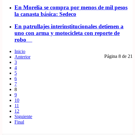
En Morelia se compra por menos de mil pesos
la canasta básica: Sedeco
En patrullajes interinstitucionales detienen a
uno con arma y motocicleta con reporte de
robo
Inicio
Página 8 de 21
Anterior
3
4
5
6
7
8
9
10
11
12
Siguiente
Final