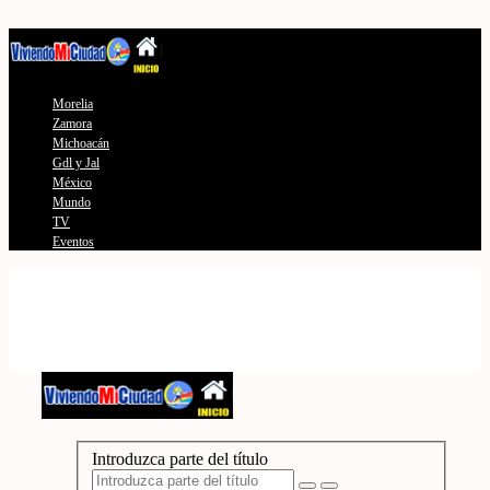
Morelia
Zamora
Michoacán
Gdl y Jal
México
Mundo
TV
Eventos
Introduzca parte del título