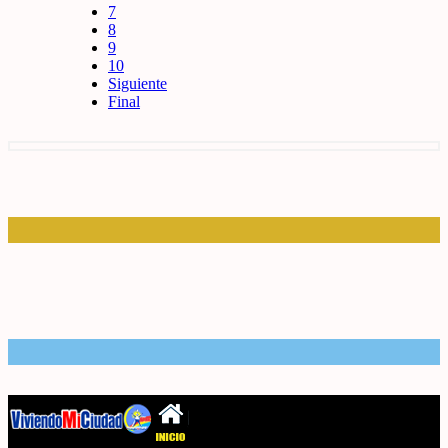
7
8
9
10
Siguiente
Final