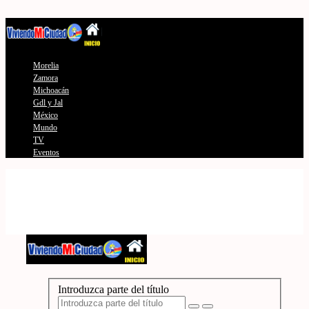
Morelia
Zamora
Michoacán
Gdl y Jal
México
Mundo
TV
Eventos
Introduzca parte del título