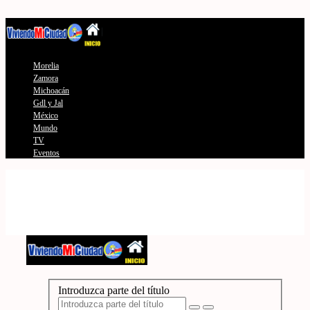
Morelia
Zamora
Michoacán
Gdl y Jal
México
Mundo
TV
Eventos
Introduzca parte del título