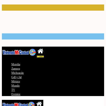
Morelia
Zamora
Michoacán
Gdl y Jal
México
Mundo
TV
Eventos